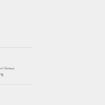
im Voraus.
ng.