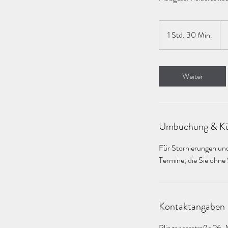
14
Eu
1 Std. 30 Min.
1
S
t
d
Weiter
3
0
M
i
Umbuchung & Kü
n
.
Für Stornierungen un
Termine, die Sie ohne
Kontaktangaben
Plinganserstraße 26,