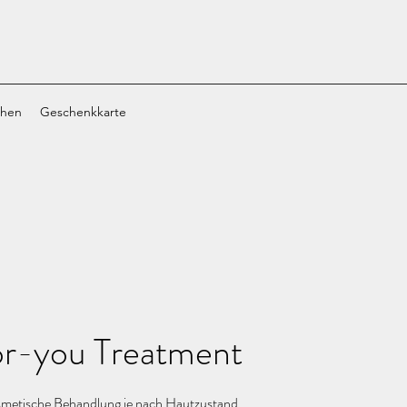
chen
Geschenkkarte
r-you Treatment
metische Behandlung je nach Hautzustand