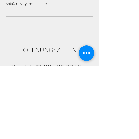
sh@artistry-munich.de
ÖFFNUNGSZEITEN
DI. - FR.: 10:00 - 20:00 UHR
SA.: 9:00 - 18:00 UHR
sh@artistry-munich.de
0152 0823 4539
Plinganserstraße 26