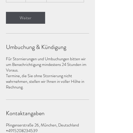
S
t
d
.
Weiter
Umbuchung & Kündigung
Für Stornierungen und Umbuchungen bitten wir
um Benachrichtigung mindestens 24 Stunden im
Voraus.
Termine, die Sie ohne Stornierung nicht
wahrnehmen, stellen wir Ihnen in voller Höhe in
Rechnung.
Kontaktangaben
Plinganserstraße 26, München, Deutschland
+4915208234539