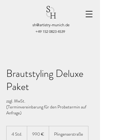
sh@artistry-munich.de
+49 152 0823 4539
Brautstyling Deluxe
Paket
zzgl. MwSt.
(Terminvereinbarung für den Probetermin auf
Anfrage)
990
Euro
4 Std.
4
990 €
Plinganserstraße