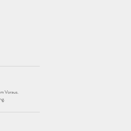
im Voraus.
ng.