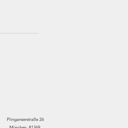
Plinganserstraße 26
München, 81369