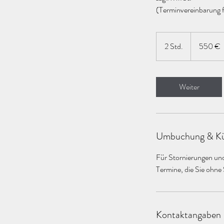
(Terminvereinbarung 
550
Euro
2 Std.
2
550 €
S
t
d
Weiter
.
Umbuchung & Kü
Für Stornierungen un
Termine, die Sie ohne
Kontaktangaben