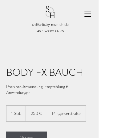
sh@artistry-munich.de
+49 152 0823 4539
BODY FX BAUCH
Preis pro Anwendung. Empfehlung 6
Anwendungen.
250
Euro
1 Std.
1
250 €
Plinganserstraße
S
t
d
Weiter