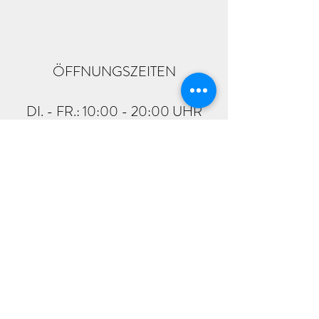
ÖFFNUNGSZEITEN
DI. - FR.: 10:00 - 20:00 UHR
SA.: 9:00 - 18:00 UHR
sh@artistry-munich.de
0152 0823 4539
Plinganserstraße 26
München, 81369
Deutschland