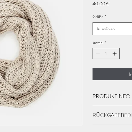
Preis
40,00 €
Größe
*
Auswählen
Anzahl
*
I
PRODUKTINFO
Das ist ein Produktdeta
RÜCKGABEBED
Ihrem Produkt hinzufüge
Materialien und Anleitu
beschreiben, was Ihr Pr
Das sind Rückgabebedin