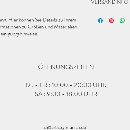
VERSANDINFO
Kunden von diesem Prod
erklären, was zu tun ist,
sind. Klare Widerrufs- 
vorgeschrieben und sind
Das sind Versandbeding
ng. Hier können Sie Details zu Ihrem 
Ihrer Kunden zu gewinn
über Versand, Verpacku
ormationen zu Größen und Materialien 
Versandbedingungen sin
Vertrauen der Kunden i
einigungshinweise.
können Sie zeigen, dass I
ÖFFNUNGSZEITEN
DI. - FR.: 10:00 - 20:00 UHR
SA.: 9:00 - 18:00 UHR
sh@artistry-munich.de