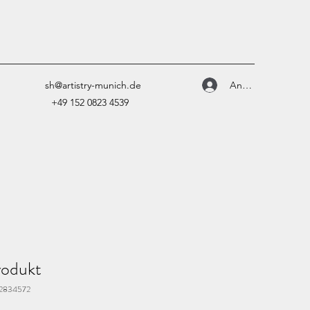
Anmelden
sh@artistry-munich.de
+49 152 0823 4539
rodukt
42834572